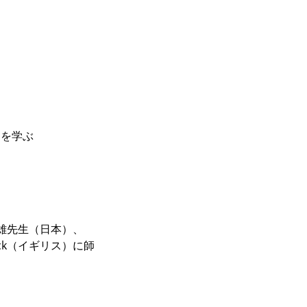
odを学ぶ
川村康雄先生（日本）、
bruck（イギリス）に師