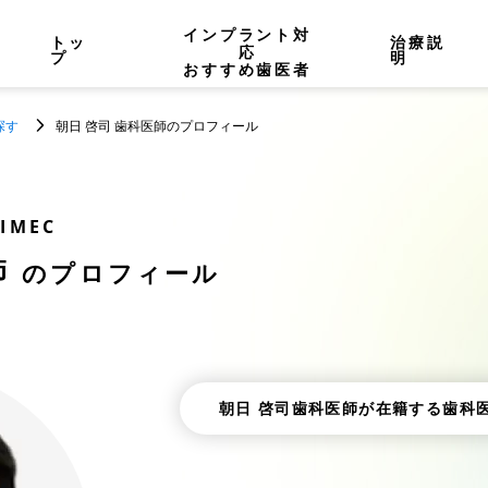
インプラント対
トッ
治療説
応
プ
明
おすすめ歯医者
探す
朝日 啓司 歯科医師のプロフィール
IMEC
師
のプロフィール
朝日 啓司歯科医師が在籍する歯科