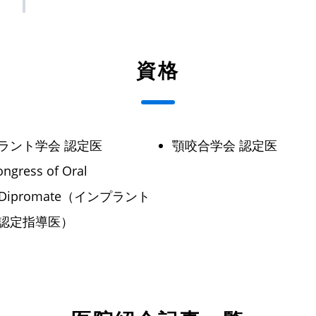
資格
ラント学会 認定医
顎咬合学会 認定医
ongress of Oral
ist Dipromate（インプラント
認定指導医）