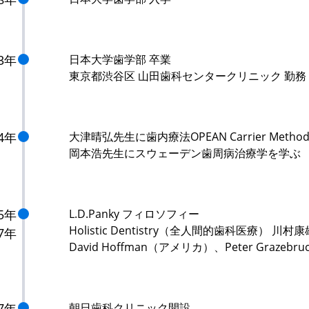
83年
日本大学歯学部 卒業
東京都渋谷区 山田歯科センタークリニック 勤務
84年
大津晴弘先生に歯内療法OPEAN Carrier Meth
岡本浩先生にスウェーデン歯周病治療学を学ぶ
85年
L.D.Panky フィロソフィー
Holistic Dentistry（全人間的歯科医療） 
7年
David Hoffman（アメリカ）、Peter Graze
87年
朝日歯科クリニック開設