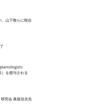
kelson、山下敦らに咬合
終了
lantologists
導医）を授与される
研究会 眞坂信夫先