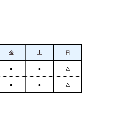
金
土
日
●
●
△
●
●
△