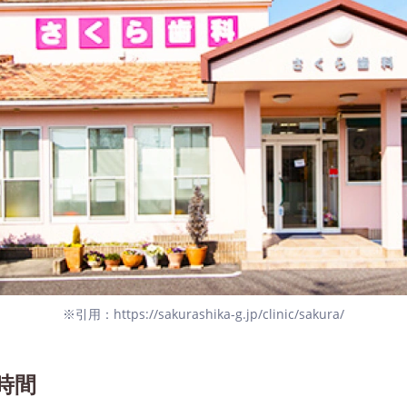
※引用：https://sakurashika-g.jp/clinic/sakura/
時間