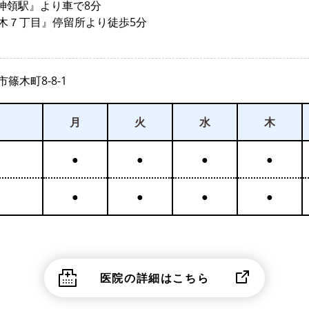
『神領駅』より車で8分
木７丁目』停留所より徒歩5分
篠木町8-8-1
月
火
水
木
●
●
●
●
●
●
●
●
医院の詳細はこちら