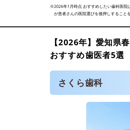
※2026年1月時点 おすすめしたい歯科
さくら歯科
が患者さんの医院選びを後押しすること
澤歯科クリニック
医療法人真美会 森川歯科
春日井アップル歯科
【2026年】
愛知県
くまの歯科
おすすめ歯医者5選
さくら歯科