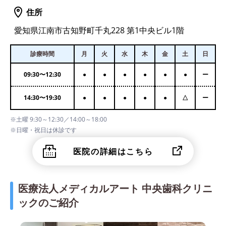
住所
愛知県江南市古知野町千丸228 第1中央ビル1階
診療時間
月
火
水
木
金
土
日
09:30
〜
12:30
●
●
●
●
●
●
ー
14:30
〜
19:30
●
●
●
●
●
△
ー
※土曜 9:30～12:30／14:00～18:00
※日曜・祝日は休診です
医院の詳細はこちら
医療法人メディカルアート 中央歯科クリニ
ックのご紹介