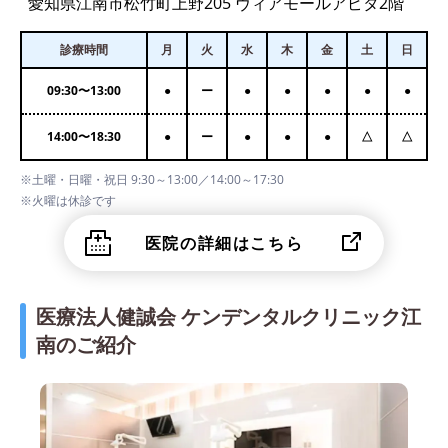
愛知県江南市松竹町上野205 ヴィアモールアピタ2階
診療時間
月
火
水
木
金
土
日
09:30
〜
13:00
●
ー
●
●
●
●
●
14:00
〜
18:30
●
ー
●
●
●
△
△
※土曜・日曜・祝日 9:30～13:00／14:00～17:30
※火曜は休診です
医院の詳細はこちら
医療法人健誠会 ケンデンタルクリニック江
南のご紹介