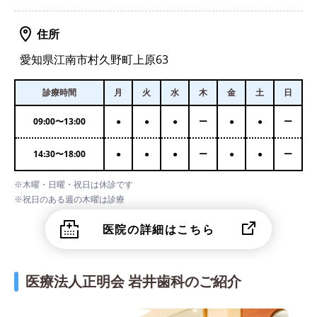
住所
愛知県江南市村久野町上原63
診療時間
月
火
水
木
金
土
日
09:00
〜
13:00
●
●
●
ー
●
●
ー
14:30
〜
18:00
●
●
●
ー
●
●
ー
※木曜・日曜・祝日は休診です
※祝日のある週の木曜は診療
医院の詳細はこちら
医療法人正明会 岩井歯科のご紹介