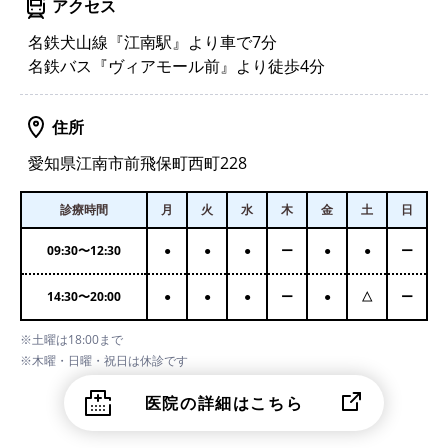
アクセス
名鉄犬山線『江南駅』より車で7分
名鉄バス『ヴィアモール前』より徒歩4分
住所
愛知県江南市前飛保町西町228
診療時間
月
火
水
木
金
土
日
09:30
〜
12:30
●
●
●
ー
●
●
ー
14:30
〜
20:00
●
●
●
ー
●
△
ー
※土曜は18:00まで
※木曜・日曜・祝日は休診です
医院の詳細はこちら