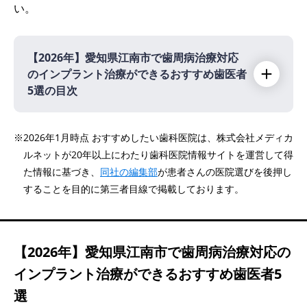
い。
【2026年】
愛知県江南市で歯周病治療対応
のインプラント治療ができるおすすめ歯医者
5選の目次
【2026年】
※2026年1月時点 おすすめしたい歯科医院は、株式会社メディカ
ルネットが20年以上にわたり歯科医院情報サイトを運営して得
医療法人健誠会 ケンデンタルクリニック江南
た情報に基づき、
同社の編集部
が患者さんの医院選びを後押し
医療法人正明会 岩井歯科
することを目的に第三者目線で掲載しております。
医療法人メディカルアート 中央歯科クリニッ
ク
高田歯科医院
【2026年】
愛知県江南市で歯周病治療対応の
ミント歯科 歯周病・CTインプラントオフィ
インプラント治療ができるおすすめ歯医者5
ス
選