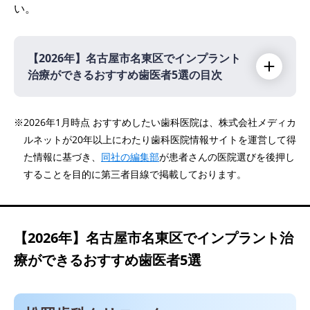
い。
【2026年】
名古屋市名東区でインプラント
治療ができるおすすめ歯医者5選の目次
【2026年】
※2026年1月時点 おすすめしたい歯科医院は、株式会社メディカ
ルネットが20年以上にわたり歯科医院情報サイトを運営して得
松岡歯科クリニック
た情報に基づき、
同社の編集部
が患者さんの医院選びを後押し
医療法人 信義会 名古屋イースト歯科・矯正
することを目的に第三者目線で掲載しております。
歯科
医療法人 愛健会 愛健歯科医院
医療法人 愛健会 アベ歯科クリニック
【2026年】
名古屋市名東区でインプラント治
MY DENTAL CLINIC
療ができるおすすめ歯医者5選