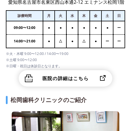
愛知県名古屋市名東区西山本通2-12 エミナンス松岡1階
診療時間
月
火
水
木
金
土
日
09:00
〜
12:00
●
●
●
●
●
●
ー
14:00
〜
21:00
●
△
●
△
●
ー
ー
※火・木曜 9:00〜12:00 / 14:00〜19:00
※土曜 9:00〜12:00
※日曜・祝日は休診日となります。
医院の詳細はこちら
松岡歯科クリニックのご紹介