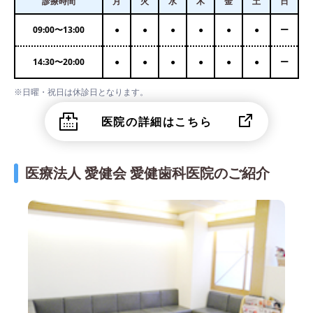
診療時間
月
火
水
木
金
土
日
09:00
〜
13:00
●
●
●
●
●
●
ー
14:30
〜
20:00
●
●
●
●
●
●
ー
※日曜・祝日は休診日となります。
医院の詳細はこちら
医療法人 愛健会 愛健歯科医院のご紹介