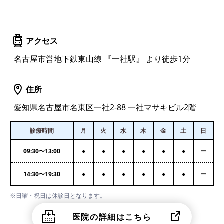
アクセス
名古屋市営地下鉄東山線 『一社駅』 より徒歩1分
住所
愛知県名古屋市名東区一社2-88 一社マサキビル2階
診療時間
月
火
水
木
金
土
日
09:30
〜
13:00
●
●
●
●
●
●
ー
14:30
〜
19:30
●
●
●
●
●
●
ー
※日曜・祝日は休診日となります。
医院の詳細はこちら