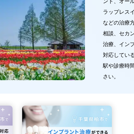
ント、オー
ラップレス
などの治療
相談、セカ
治療、イン
対応してい
駅や診療時
さい。