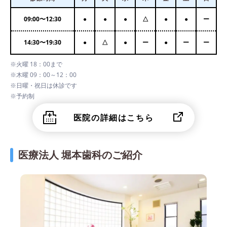
09:00
〜
12:30
●
●
●
△
●
●
ー
14:30
〜
19:30
●
△
●
ー
●
ー
ー
※火曜 18：00まで
※木曜 09：00～12：00
※日曜・祝日は休診です
※予約制
医院の詳細はこちら
医療法人 堀本歯科のご紹介