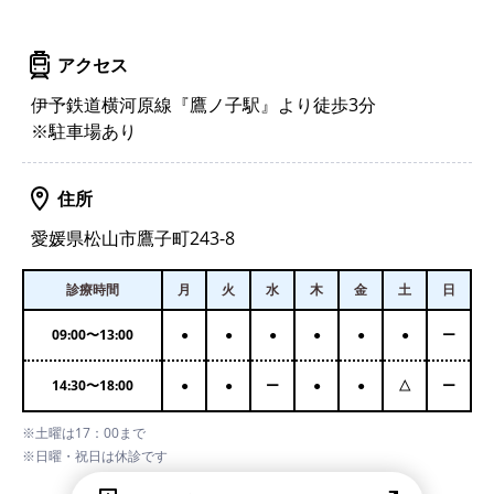
アクセス
伊予鉄道横河原線『鷹ノ子駅』より徒歩3分
※駐車場あり
住所
愛媛県松山市鷹子町243-8
診療時間
月
火
水
木
金
土
日
09:00
〜
13:00
●
●
●
●
●
●
ー
14:30
〜
18:00
●
●
ー
●
●
△
ー
※土曜は17：00まで
※日曜・祝日は休診です