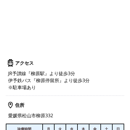
アクセス
JR予讃線『柳原駅』より徒歩3分
伊予鉄バス『柳原停留所』より徒歩3分
※駐車場あり
住所
愛媛県松山市柳原332
診療時間
月
火
水
木
金
土
日