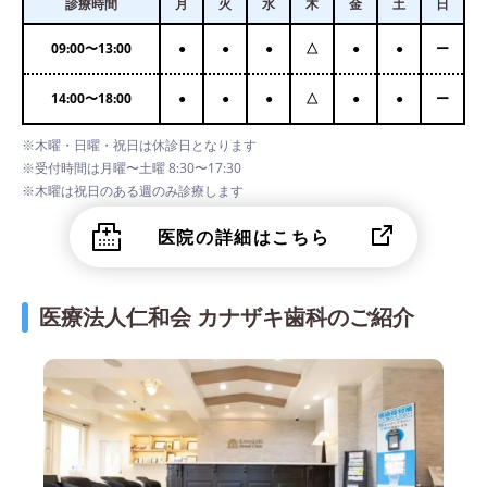
診療時間
月
火
水
木
金
土
日
09:00
〜
13:00
●
●
●
△
●
●
ー
14:00
〜
18:00
●
●
●
△
●
●
ー
※木曜・日曜・祝日は休診日となります
※受付時間は月曜〜土曜 8:30〜17:30
※木曜は祝日のある週のみ診療します
医院の詳細はこちら
医療法人仁和会 カナザキ歯科のご紹介