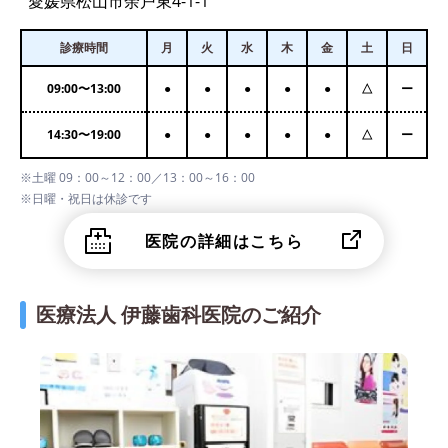
愛媛県松山市余戸東4-1-1
診療時間
月
火
水
木
金
土
日
09:00
〜
13:00
●
●
●
●
●
△
ー
14:30
〜
19:00
●
●
●
●
●
△
ー
※土曜 09：00～12：00／13：00～16：00
※日曜・祝日は休診です
医院の詳細はこちら
医療法人 伊藤歯科医院のご紹介