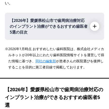
い。
【2026年】
愛媛県松山市で歯周病治療対応
のインプラント治療ができるおすすめ歯医者
5選の目次
【2026年】
※2026年1月時点 おすすめしたい歯科医院は、株式会社メディカ
ルネットが20年以上にわたり歯科医院情報サイトを運営して得
医療法人 伊藤歯科医院
た情報に基づき、
同社の編集部
が患者さんの医院選びを後押し
医療法人 堀本歯科
することを目的に第三者目線で掲載しております。
医療法人仁和会 カナザキ歯科
佐々木歯科
医療法人誠陽会 おひさま歯科クリニック
【2026年】
愛媛県松山市で歯周病治療対応の
インプラント治療ができるおすすめ歯医者5
選