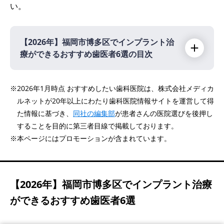
い。
【2026年】
福岡市博多区でインプラント治
療ができるおすすめ歯医者6選の目次
【2026年】
※2026年1月時点 おすすめしたい歯科医院は、株式会社メディカ
ルネットが20年以上にわたり歯科医院情報サイトを運営して得
ザ・インプラントクリニック福岡
PR
た情報に基づき、
同社の編集部
が患者さんの医院選びを後押し
いりえ歯科口腔外科クリニック
することを目的に第三者目線で掲載しております。
医療法人 むらつ歯科クリニック
※本ページにはプロモーションが含まれています。
ワンデイスマイル インプラントクリニック
やまだホワイトクリニック歯科
【2026年】
福岡市博多区でインプラント治療
デンタルチームジャパン
ができるおすすめ歯医者6選