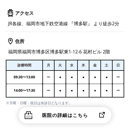
アクセス
JR各線、福岡市地下鉄空港線 『博多駅』 より徒歩2分
住所
福岡県福岡市博多区博多駅東1-12-6 花村ビル 2階
診療時間
月
火
水
木
金
土
日
09:30
〜
13:00
ー
●
●
●
●
●
ー
14:00
〜
17:30
ー
●
●
●
●
●
ー
※月曜・日曜・祝日は休診日となります。
医院の詳細はこちら