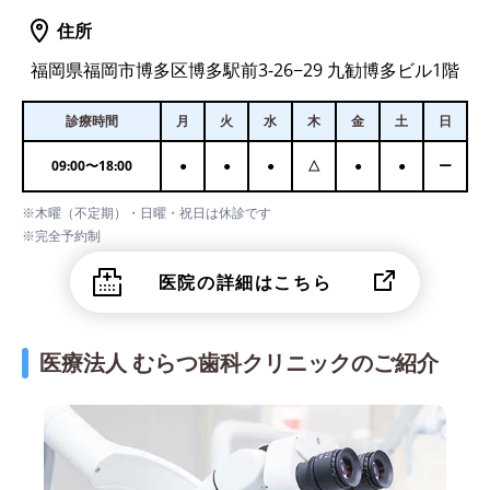
住所
福岡県福岡市博多区博多駅前3-26−29 九勧博多ビル1階
診療時間
月
火
水
木
金
土
日
09:00
〜
18:00
●
●
●
△
●
●
ー
※木曜（不定期）・日曜・祝日は休診です
※完全予約制
医院の詳細はこちら
医療法人 むらつ歯科クリニックのご紹介