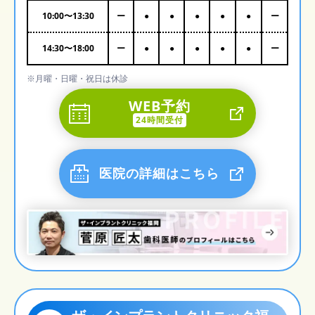
10:00
〜
13:30
ー
●
●
●
●
●
ー
14:30
〜
18:00
ー
●
●
●
●
●
ー
※月曜・日曜・祝日は休診
WEB予約
24時間受付
医院の詳細はこちら