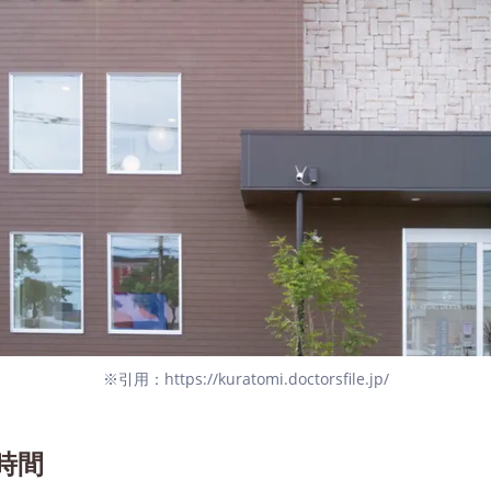
※引用：https://kuratomi.doctorsfile.jp/
時間