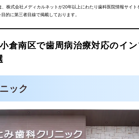
医院は、株式会社メディカルネットが20年以上にわたり歯科医院情報サイ
を目的に第三者目線で掲載しております。
歯科医院
市小倉南区で歯周病治療対応のイン
歯科・矯正歯科クリニック
選
ニック