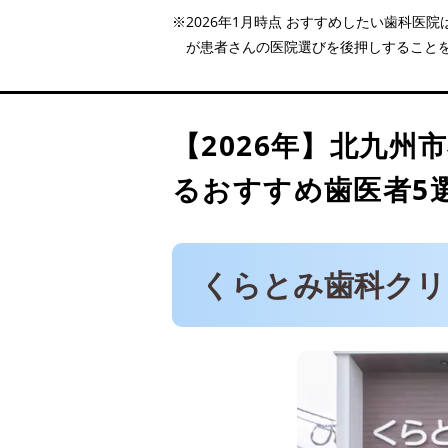
※2026年1月時点 おすすめしたい歯科
くらとみ歯科クリニック
が患者さんの医院選びを後押しすること
医療法人皓歯会 かんざき
あべやま歯科クリニック
ベリーズクリニック湯川
【2026年】
北九州
医療法人将和会 うりゅう
るおすすめ歯医者5
くらとみ歯科クリ