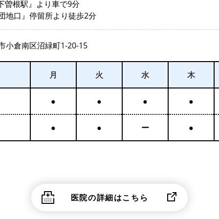
『下曽根駅』より車で9分
団地口』停留所より徒歩2分
小倉南区沼緑町1-20-15
月
火
水
木
●
●
●
●
●
●
ー
●
医院の詳細はこちら