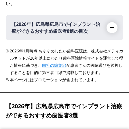
い。
【2026年】
広島県広島市でインプラント治
療ができるおすすめ歯医者8選の目次
【2026年】
※2026年1月時点 おすすめしたい歯科医院は、株式会社メディカ
ルネットが20年以上にわたり歯科医院情報サイトを運営して得
トリプルエープラスデンタルクリニック
PR
た情報に基づき、
同社の編集部
が患者さんの医院選びを後押し
えみたす歯科・矯正歯科
PR
することを目的に第三者目線で掲載しております。
プロソデンタルクリニック
PR
※本ページにはプロモーションが含まれています。
あいおい通り歯科クリニック
小早川歯科クリニック
【2026年】
広島県広島市でインプラント治療
医療法人青心会 こころ歯科クリニック
ができるおすすめ歯医者8選
豊岡ヘルシー歯科クリニック
あおば歯科