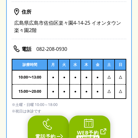
住所
広島県広島市佐伯区楽々園4-14-25 イオンタウン
楽々園2階
電話
082-208-0930
診療時間
月
火
水
木
金
土
日
10:00
〜
13:00
●
●
●
●
●
△
△
15:00
〜
20:00
●
●
●
●
●
△
△
※土曜・日曜 10:00～18:00
※祝日は休診です
WEB予約
電話予約