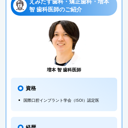
えみたす歯科・矯正歯科・増本
智 歯科医師のご紹介
増本 智 歯科医師
資格
国際口腔インプラント学会（ISOI）認定医
経歴