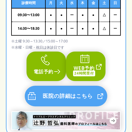
診療時間
月
火
水
木
金
土
日
09:30
〜
13:00
●
●
ー
●
●
△
ー
14:30
〜
18:30
●
●
ー
●
●
△
ー
※土曜 9:30～13:30／15:00～17:00
※水曜・日曜・祝日は休診日です
WEB予約
電話予約
24時間受付
医院の詳細はこちら