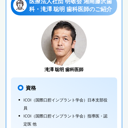
医療法人社団 明敬会 湘南藤沢歯
科・滝澤 聡明 歯科医師のご紹介
滝澤 聡明 歯科医師
資格
ICOI（国際口腔インプラント学会）日本支部役
員
ICOI（国際口腔インプラント学会）指導医・認
定医 他