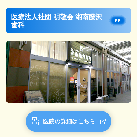
玉木歯科医院
藤沢アット歯科
医療法人社団 明敬会 湘南藤沢
歯科
医院の詳細はこちら