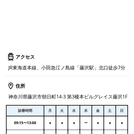
アクセス
JR東海道本線、小田急江ノ島線「藤沢駅」北口徒歩7分
住所
神奈川県藤沢市朝日町14-3 第3榎本ビルグレイス藤沢1F
診療時間
月
火
水
木
金
土
日
09:15
〜
13:00
●
●
●
ー
●
●
●