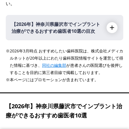
い。
【2026年】
神奈川県藤沢市でインプラント
治療ができるおすすめ歯医者10選の目次
【2026年】
※2026年3月時点 おすすめしたい歯科医院は、株式会社メディカ
ルネットが20年以上にわたり歯科医院情報サイトを運営して得
医療法人社団 明敬会 湘南藤沢歯科
PR
た情報に基づき、
同社の編集部
が患者さんの医院選びを後押し
井上歯科医院
することを目的に第三者目線で掲載しております。
藤沢松本歯科&矯正歯科
※本ページにはプロモーションが含まれています。
オーラルケアクリニック藤沢
パーク歯科クリニック
【2026年】
神奈川県藤沢市でインプラント治
清水歯科藤沢院
療ができるおすすめ歯医者10選
くげぬま海岸歯科クリニック
阿南歯科