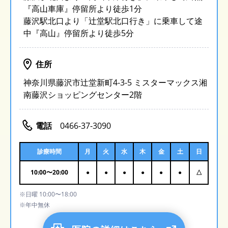
『高山車庫』停留所より徒歩1分
藤沢駅北口より「辻堂駅北口行き」に乗車して途
中『高山』停留所より徒歩5分
住所
神奈川県藤沢市辻堂新町4-3-5 ミスターマックス湘
南藤沢ショッピングセンター2階
電話
0466-37-3090
診療時間
月
火
水
木
金
土
日
10:00
〜
20:00
●
●
●
●
●
●
△
※日曜 10:00〜18:00
※年中無休