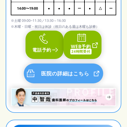
14:00
〜
19:00
●
●
●
ー
●
△
ー
※土曜 09:00~11:30／13:30～16:30
※木曜・日曜・祝日は休診（祝日のある週は木曜も診療）
WEB予約
電話予約
24時間受付
医院の詳細はこちら