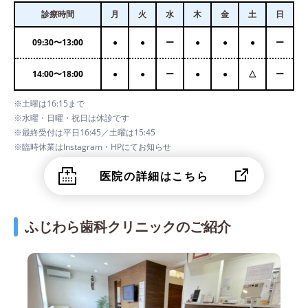
診療時間
月
火
水
木
金
土
日
09:30
〜
13:00
●
●
ー
●
●
●
ー
14:00
〜
18:00
●
●
ー
●
●
△
ー
※土曜は16:15まで
※水曜・日曜・祝日は休診です
※最終受付は平日16:45／土曜は15:45
※臨時休業はInstagram・HPにてお知らせ
医院の詳細はこちら
ふじわら歯科クリニックのご紹介