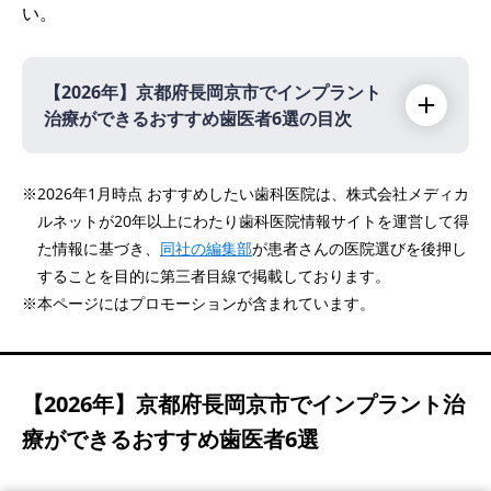
い。
【2026年】
京都府長岡京市でインプラント
治療ができるおすすめ歯医者6選の目次
【2026年】
※2026年1月時点 おすすめしたい歯科医院は、株式会社メディカ
ルネットが20年以上にわたり歯科医院情報サイトを運営して得
医療法人信成会 戸渡歯科診療所
PR
た情報に基づき、
同社の編集部
が患者さんの医院選びを後押し
ふじわら歯科クリニック
することを目的に第三者目線で掲載しております。
医療法人アイズ 岡部歯科医院
※本ページにはプロモーションが含まれています。
福田歯科クリニック
きばやし歯科医院
【2026年】
京都府長岡京市でインプラント治
医療法人社団幸恩会 中尾歯科クリニック
療ができるおすすめ歯医者6選