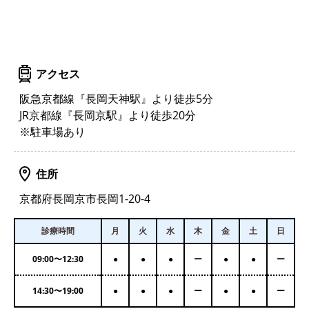
アクセス
阪急京都線『長岡天神駅』より徒歩5分
JR京都線『長岡京駅』より徒歩20分
※駐車場あり
住所
京都府長岡京市長岡1-20-4
診療時間
月
火
水
木
金
土
日
09:00
〜
12:30
●
●
●
ー
●
●
ー
14:30
〜
19:00
●
●
●
ー
●
●
ー