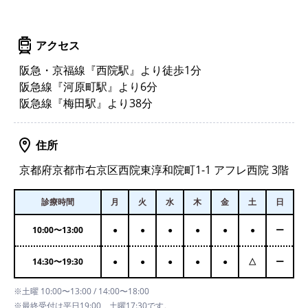
アクセス
阪急・京福線『西院駅』より徒歩1分
阪急線『河原町駅』より6分
阪急線『梅田駅』より38分
住所
京都府京都市右京区西院東淳和院町1-1 アフレ西院 3階
診療時間
月
火
水
木
金
土
日
10:00
〜
13:00
●
●
●
●
●
●
ー
14:30
〜
19:30
●
●
●
●
●
△
ー
※土曜 10:00〜13:00 / 14:00〜18:00
※最終受付は平日19:00、土曜17:30です。