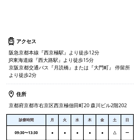
アクセス
阪急京都本線『西京極駅』より徒歩12分
JR東海道線『西大路駅』より徒歩15分
京阪京都交通バス『月読橋』または『大門町』 停留所
より徒歩2分
住所
京都府京都市右京区西京極佃田町20 森川ビル2階202
診療時間
月
火
水
木
金
土
日
09:30
〜
13:30
●
●
●
●
●
△
ー