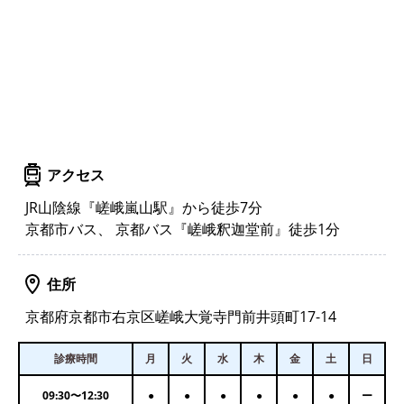
アクセス
JR山陰線『嵯峨嵐山駅』から徒歩7分
京都市バス、 京都バス『嵯峨釈迦堂前』徒歩1分
住所
京都府京都市右京区嵯峨大覚寺門前井頭町17-14
診療時間
月
火
水
木
金
土
日
09:30
〜
12:30
●
●
●
●
●
●
ー