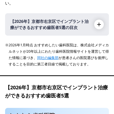
い。
【2026年】
京都市右京区でインプラント治
療ができるおすすめ歯医者5選の目次
【2026年】
※2026年1月時点 おすすめしたい歯科医院は、株式会社メディカ
ルネットが20年以上にわたり歯科医院情報サイトを運営して得
しもむら歯科医院
た情報に基づき、
同社の編集部
が患者さんの医院選びを後押し
川村歯科医院
することを目的に第三者目線で掲載しております。
医療法人社団裕和会 タキノ歯科医院
モリ歯科医院
西院デンタルクリニック
【2026年】
京都市右京区でインプラント治療
ができるおすすめ歯医者5選