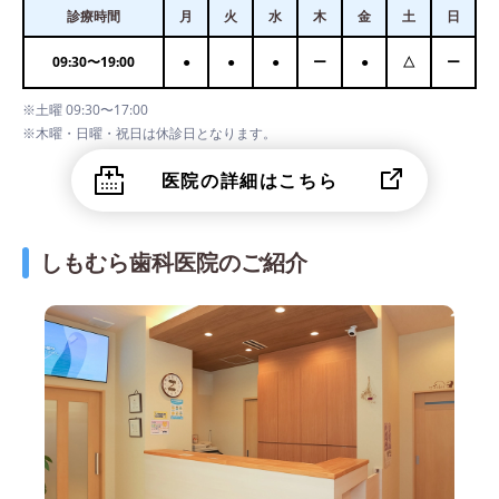
診療時間
月
火
水
木
金
土
日
09:30
〜
19:00
●
●
●
ー
●
△
ー
※土曜 09:30〜17:00
※木曜・日曜・祝日は休診日となります。
医院の詳細はこちら
しもむら歯科医院のご紹介