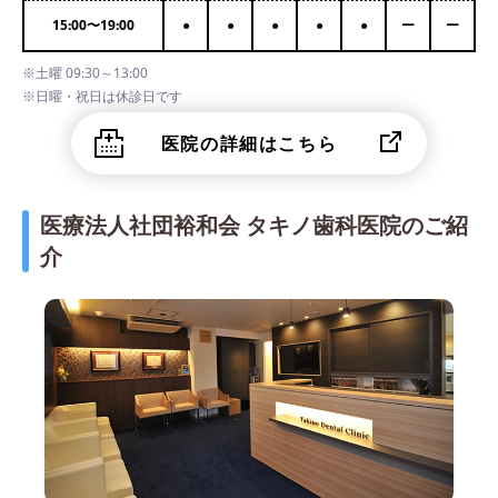
15:00
〜
19:00
●
●
●
●
●
ー
ー
※土曜 09:30～13:00
※日曜・祝日は休診日です
医院の詳細はこちら
医療法人社団裕和会 タキノ歯科医院のご紹
介