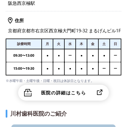
阪急西京極駅
住所
京都府京都市右京区西京極大門町19-32 まるげんビル1F
診療時間
月
火
水
木
金
土
日
09:30
〜
13:00
●
●
ー
●
●
●
ー
15:00
〜
19:30
●
●
●
●
●
ー
ー
※水曜午前・土曜午後・日曜・祝日は休診日となります。
医院の詳細はこちら
川村歯科医院のご紹介