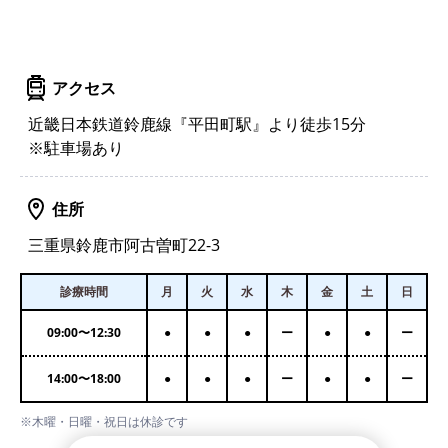
アクセス
近畿日本鉄道鈴鹿線『平田町駅』より徒歩15分
※駐車場あり
住所
三重県鈴鹿市阿古曽町22-3
診療時間
月
火
水
木
金
土
日
09:00
〜
12:30
●
●
●
ー
●
●
ー
14:00
〜
18:00
●
●
●
ー
●
●
ー
※木曜・日曜・祝日は休診です