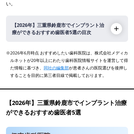
い。
【2026年】
三重県鈴鹿市でインプラント治
療ができるおすすめ歯医者5選の目次
【2026年】
※2026年6月時点 おすすめしたい歯科医院は、株式会社メディカ
ルネットが20年以上にわたり歯科医院情報サイトを運営して得
伊東歯科医院
た情報に基づき、
同社の編集部
が患者さんの医院選びを後押し
岩沢歯科
することを目的に第三者目線で掲載しております。
医療法人 大木会 大木歯科医院
医療法人 緑和会 鈴鹿グリーン歯科
医療法人社団 和椛会 もみじ歯科
【2026年】
三重県鈴鹿市でインプラント治療
ができるおすすめ歯医者5選