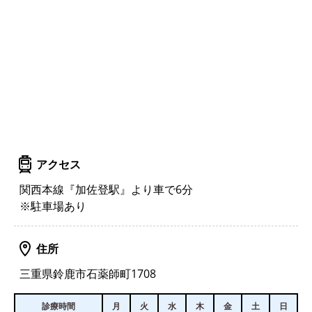
アクセス
関西本線『加佐登駅』より車で6分
※駐車場あり
住所
三重県鈴鹿市石薬師町1708
診療時間
月
火
水
木
金
土
日