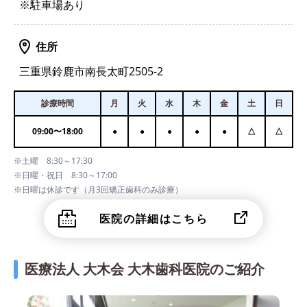
※駐車場あり
住所
三重県鈴鹿市南長太町2505-2
診療時間
月
火
水
木
金
土
日
09:00
〜
18:00
●
●
●
●
●
△
△
※土曜 8:30～17:30
※日曜・祝日 8:30～17:00
※日曜は休診です（月3回矯正歯科のみ診療）
医院の詳細はこちら
医療法人 大木会 大木歯科医院のご紹介