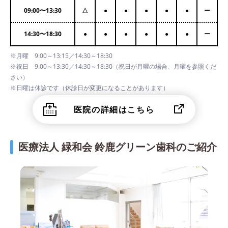
09:00
〜
13:30
△
●
●
●
●
●
ー
14:30
〜
18:30
●
●
●
●
●
●
ー
※月曜 9:00～13:15／14:30～18:30
※祝日 9:00～13:30／14:30～18:30（祝日が月曜の場合、月曜を参照くだ
さい）
※日曜は休診です（休診日が変更になることがあります）
医院の詳細はこちら
医療法人 緑和会 鈴鹿グリーン歯科のご紹介