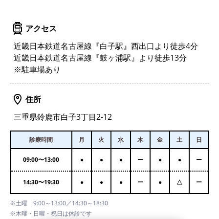
アクセス
近畿日本鉄道名古屋線『白子駅』西出口より徒歩4分
近畿日本鉄道名古屋線『鼓ヶ浦駅』より徒歩13分
※駐車場あり
住所
三重県鈴鹿市白子3丁目2-12
診療時間
月
火
水
木
金
土
日
09:00
〜
13:00
●
●
●
ー
●
●
ー
14:30
〜
19:30
●
●
●
ー
●
△
ー
※土曜 9:00～13:00／14:30～18:30
※木曜・日曜・祝日は休診です