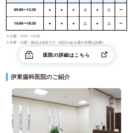
09:00
〜
12:30
●
●
●
△
●
△
ー
14:00
〜
18:30
●
●
●
△
●
△
ー
※土曜 9:00～16:00
※木曜・日曜・祝日は休診です（祝日のある週の木曜は診療）
医院の詳細はこちら
伊東歯科医院のご紹介