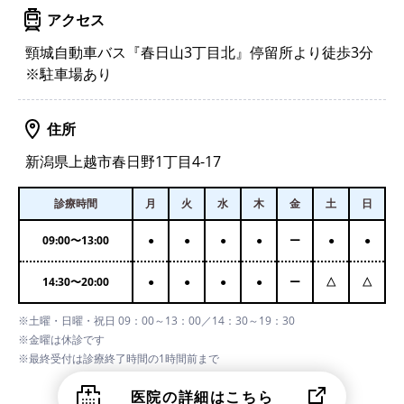
アクセス
頸城自動車バス『春日山3丁目北』停留所より徒歩3分
※駐車場あり
住所
新潟県上越市春日野1丁目4-17
診療時間
月
火
水
木
金
土
日
09:00
〜
13:00
●
●
●
●
ー
●
●
14:30
〜
20:00
●
●
●
●
ー
△
△
※土曜・日曜・祝日 09：00～13：00／14：30～19：30
※金曜は休診です
※最終受付は診療終了時間の1時間前まで
医院の詳細はこちら