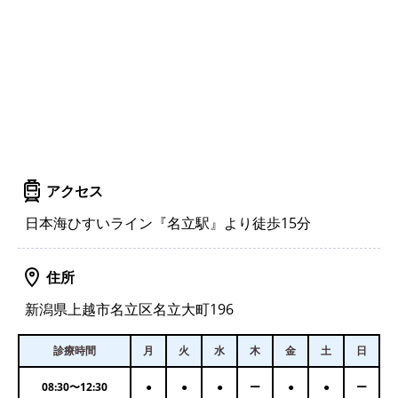
アクセス
日本海ひすいライン『名立駅』より徒歩15分
住所
新潟県上越市名立区名立大町196
診療時間
月
火
水
木
金
土
日
08:30
〜
12:30
●
●
●
ー
●
●
ー