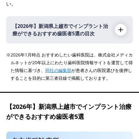
い。
【2026年】
新潟県上越市でインプラント治
療ができるおすすめ歯医者5選の目次
【2026年】
※2026年1月時点 おすすめしたい歯科医院は、株式会社メディカ
ルネットが20年以上にわたり歯科医院情報サイトを運営して得
名立歯科診療所
た情報に基づき、
同社の編集部
が患者さんの医院選びを後押し
医療法人徳真会グループ まつむら歯科 高田
することを目的に第三者目線で掲載しております。
診療所
医療法人徳真会グループ まつむら歯科 上越
診療所
【2026年】
新潟県上越市でインプラント治療
木村歯科クリニック
ができるおすすめ歯医者5選
医療法人社団親曜会 あおき歯科・矯正歯科ク
リニック