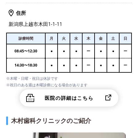
住所
新潟県上越市木田1-1-11
診療時間
月
火
水
木
金
土
日
08:45
〜
12:30
●
●
●
ー
●
●
ー
14:30
〜
18:30
●
●
●
ー
●
●
ー
※木曜・日曜・祝日は休診です
※祝日のある週は木曜診療になる場合があります
医院の詳細はこちら
木村歯科クリニックのご紹介