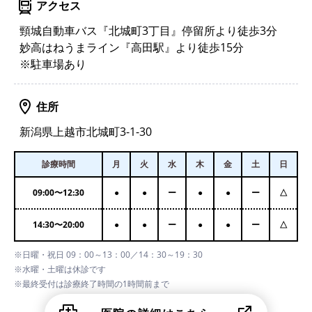
アクセス
頸城自動車バス『北城町3丁目』停留所より徒歩3分
妙高はねうまライン『高田駅』より徒歩15分
※駐車場あり
住所
新潟県上越市北城町3-1-30
診療時間
月
火
水
木
金
土
日
09:00
〜
12:30
●
●
ー
●
●
ー
△
14:30
〜
20:00
●
●
ー
●
●
ー
△
※日曜・祝日 09：00～13：00／14：30～19：30
※水曜・土曜は休診です
※最終受付は診療終了時間の1時間前まで