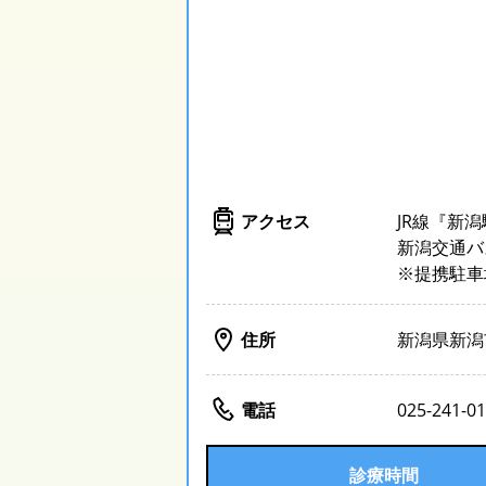
アクセス
JR線『新
新潟交通バ
※提携駐車
住所
新潟県新潟
電話
025-241-0
診療時間