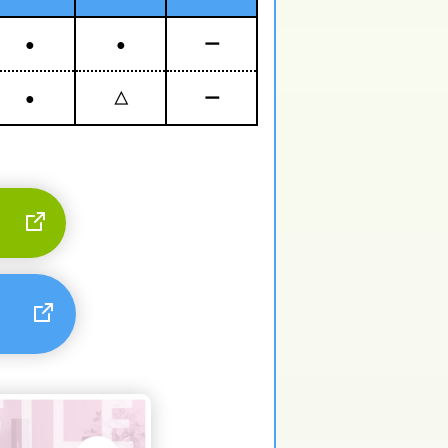
●
●
ー
●
△
ー