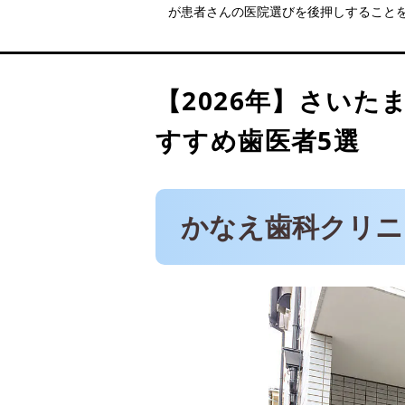
が患者さんの医院選びを後押しすること
医療法人社団善歯会 ラム
プラムシティ武蔵浦和歯科
南浦和歯科
【2026年】
さいた
スカイ&ガーデン デンタ
すすめ歯医者5選
かなえ歯科クリニ