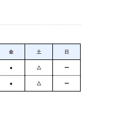
金
土
日
●
△
ー
●
△
ー