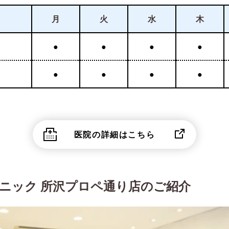
月
火
水
木
●
●
●
●
●
●
●
●
医院の詳細はこちら
ニック 所沢プロペ通り店のご紹介