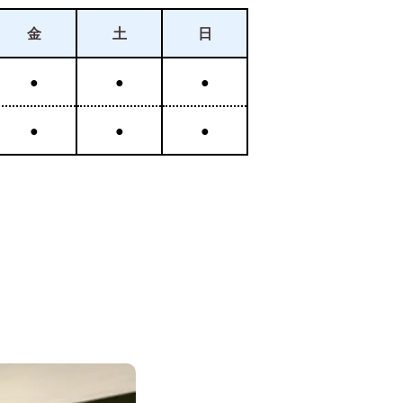
金
土
日
●
●
●
●
●
●