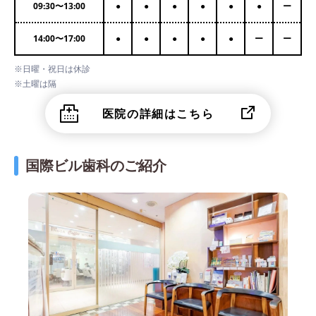
09:30
〜
13:00
●
●
●
●
●
●
ー
14:00
〜
17:00
●
●
●
●
●
ー
ー
※日曜・祝日は休診
※土曜は隔
医院の詳細はこちら
国際ビル歯科のご紹介