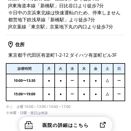
JR東海道本線「新橋駅」日比谷口より徒歩7分
※日中の京浜東北線は快速運転のため、停車しません
都営地下鉄浅草線「新橋駅」より徒歩7分
JR京葉線「東京駅」京葉地下丸の内口より徒歩7分
住所
東京都千代田区有楽町1-2-12 ダイハツ有楽町ビル3F
診療時間
月
火
水
木
金
土
日
10:00
〜
13:30
●
●
ー
●
●
△
ー
15:00
〜
19:00
●
●
ー
●
●
△
ー
※△ 土曜 10:00～13:00 / 14:00～17:00
※水曜・日曜・祝日は休診
医院の詳細はこちら