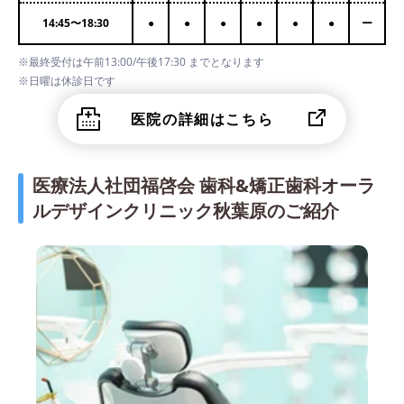
14:45
〜
18:30
●
●
●
●
●
●
ー
※最終受付は午前13:00/午後17:30 までとなります
※日曜は休診日です
医院の詳細はこちら
医療法人社団福啓会 歯科&矯正歯科オーラ
ルデザインクリニック秋葉原のご紹介