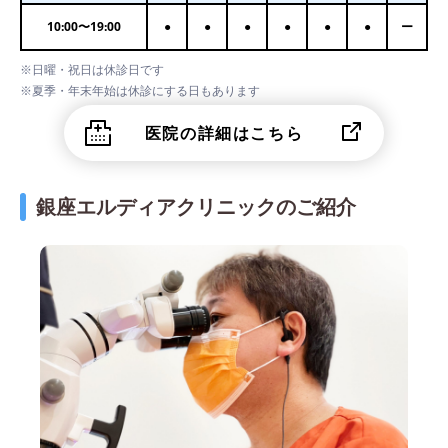
10:00
〜
19:00
●
●
●
●
●
●
ー
※日曜・祝日は休診日です
※夏季・年末年始は休診にする日もあります
医院の詳細はこちら
銀座エルディアクリニックのご紹介