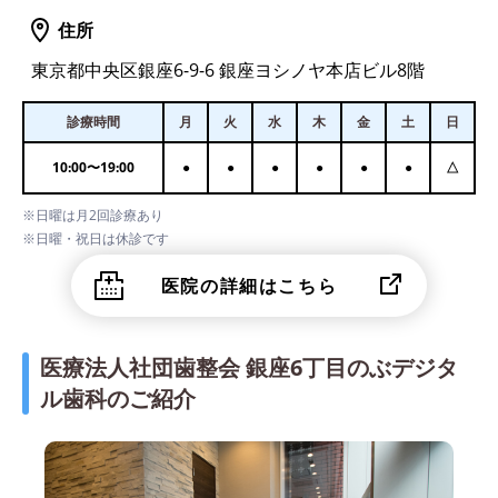
住所
東京都中央区銀座6-9-6 銀座ヨシノヤ本店ビル8階
診療時間
月
火
水
木
金
土
日
10:00
〜
19:00
●
●
●
●
●
●
△
※日曜は月2回診療あり
※日曜・祝日は休診です
医院の詳細はこちら
医療法人社団歯整会 銀座6丁目のぶデジタ
ル歯科のご紹介