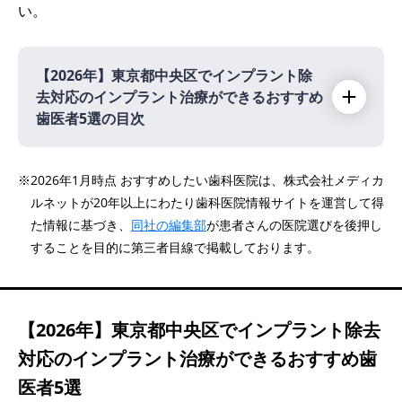
い。
【2026年】
東京都中央区でインプラント除
去対応のインプラント治療ができるおすすめ
歯医者5選の目次
【2026年】
※2026年1月時点 おすすめしたい歯科医院は、株式会社メディカ
ルネットが20年以上にわたり歯科医院情報サイトを運営して得
た情報に基づき、
同社の編集部
が患者さんの医院選びを後押し
銀座エルディアクリニック
することを目的に第三者目線で掲載しております。
医療法人社団歯整会 銀座6丁目のぶデジタル
歯科
医療法人社団 優新会 東京銀座シンタニ歯科
【2026年】
東京都中央区でインプラント除去
口腔外科クリニック
対応のインプラント治療ができるおすすめ歯
小伝馬町歯科・矯正歯科
医者5選
医療法人社団 精密審美会 東京駅前しらゆり