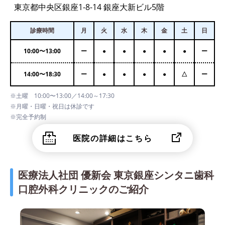
東京都中央区銀座1-8-14 銀座大新ビル5階
診療時間
月
火
水
木
金
土
日
10:00
〜
13:00
ー
●
●
●
●
●
ー
14:00
〜
18:30
ー
●
●
●
●
△
ー
※土曜 10:00〜13:00／14:00～17:30
※月曜・日曜・祝日は休診です
※完全予約制
医院の詳細はこちら
医療法人社団 優新会 東京銀座シンタニ歯科
口腔外科クリニックのご紹介