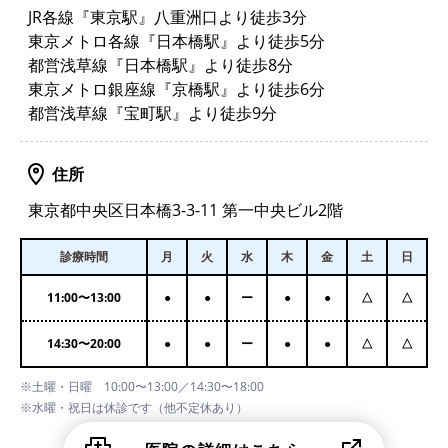
JR各線『東京駅』八重洲口より徒歩3分
東京メトロ各線『日本橋駅』より徒歩5分
都営浅草線『日本橋駅』より徒歩8分
東京メトロ銀座線『京橋駅』より徒歩6分
都営浅草線『宝町駅』より徒歩9分
住所
東京都中央区日本橋3-3-11 第一中央ビル2階
診療時間
月
火
水
木
金
土
日
11:00
〜
13:00
●
●
ー
●
●
△
△
14:30
〜
20:00
●
●
ー
●
●
△
△
※土曜・日曜 10:00〜13:00／14:30〜18:00
※水曜・祝日は休診です（他不定休あり）