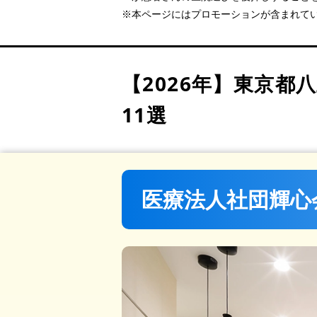
多賀歯科医院
PR
※本ページにはプロモーションが含まれて
高尾駅前歯科室
中川歯科医院
八王子I’S歯科・矯正歯科
【2026年】
東京都
高倉町歯科クリニック 北
11選
くろさわ歯科医院
アイボリー歯科クリニック
医療法人社団仁慈会 南大
ななくに歯科
医療法人社団輝心
医療法人社団東慶会 小宮