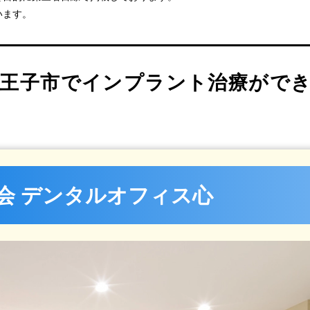
います。
八王子市でインプラント治療がで
八王子・豊田
沢歯科医院
会 デンタルオフィス心
歯科クリニック