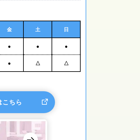
金
土
日
●
●
●
●
△
△
はこちら