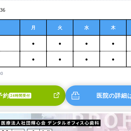
336
月
火
水
木
●
●
●
●
●
●
●
●
0
予約
医院の詳細
24時間受付