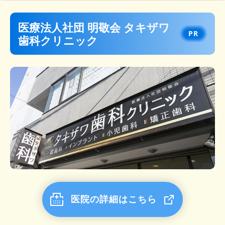
門前仲町歯科・矯正歯科
医療法人社団 明敬会 タキザワ
医療法人社団 若井歯科医院
歯科クリニック
豊洲ファミリー歯科クリニック
医療法人有隣会 槙原歯科
久保歯科医院
医院の詳細はこちら