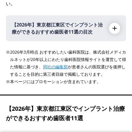
い。
【2026年】
東京都江東区でインプラント治
療ができるおすすめ歯医者11選の目次
【2026年】
※2026年3月時点 おすすめしたい歯科医院は、株式会社メディカ
ルネットが20年以上にわたり歯科医院情報サイトを運営して得
医療法人社団 明敬会 タキザワ歯科クリニッ
た情報に基づき、
同社の編集部
が患者さんの医院選びを後押し
ク
PR
することを目的に第三者目線で掲載しております。
医療法人社団MGC リアム歯科クリニック東
※本ページにはプロモーションが含まれています。
大島
PR
医療法人社団デルタ 西大島ハーヴェスト歯
科・矯正歯科
【2026年】
東京都江東区でインプラント治療
左近歯科医院
ができるおすすめ歯医者11選
門前仲町髙木歯科
加賀歯科医院