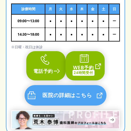
診療時間
月
火
水
木
金
土
日
09:00
〜
13:00
●
●
●
●
●
●
ー
14:30
〜
18:00
●
●
●
●
●
●
ー
※日曜・祝日は休診
WEB予約
電話予約
24時間受付
医院の詳細はこちら