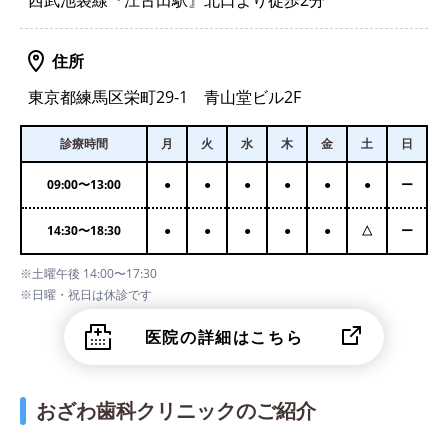
西武池袋線『江古田駅』北口より徒歩2分
住所
東京都練馬区栄町29-1 青山堂ビル2F
診療時間
月
火
水
木
金
土
日
09:00
〜
13:00
●
●
●
●
●
●
ー
14:30
〜
18:30
●
●
●
●
●
△
ー
※土曜午後 14:00〜17:30
※日曜・祝日は休診です
医院の詳細はこちら
おざわ歯科クリニックのご紹介