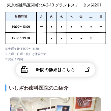
東京都練馬区関町北4-2-13 グランドステータス関201
診療時間
月
火
水
木
金
土
日
10:00
〜
13:00
ー
●
●
●
●
●
ー
15:30
〜
19:30
ー
●
●
●
●
△
ー
※土曜午後 14:00〜16:30
※月曜・日曜・祝日は休診です
※完全予約制
医院の詳細はこちら
いしざわ歯科医院のご紹介