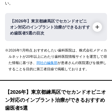
い。
【2026年】
東京都練馬区でセカンドオピニ
オン対応のインプラント治療ができるおすす
め歯医者5選の目次
【2026年】
※2026年1月時点 おすすめしたい歯科医院は、株式会社メディカ
ルネットが20年以上にわたり歯科医院情報サイトを運営して得
た情報に基づき、
同社の編集部
が患者さんの医院選びを後押し
いしざわ歯科医院
することを目的に第三者目線で掲載しております。
おざわ歯科クリニック
江古田デンタルオフィス
北園 ゆり歯科クリニック
【2026年】
東京都練馬区でセカンドオピニオ
さくま歯科医院
ン対応のインプラント治療ができるおすすめ
歯医者5選