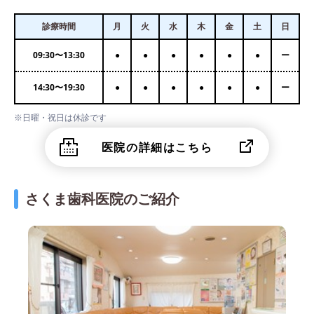
診療時間
月
火
水
木
金
土
日
09:30
〜
13:30
●
●
●
●
●
●
ー
14:30
〜
19:30
●
●
●
●
●
●
ー
※日曜・祝日は休診です
医院の詳細はこちら
さくま歯科医院のご紹介