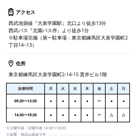
アクセス
西武池袋線『大泉学園駅』北口より徒歩13分
西武バス『北園バス停』より徒歩1分
※駐車場完備（第一駐車場：東京都練馬区大泉学園町2
丁目14−13）
住所
東京都練馬区大泉学園町2-14-15 貫井ビル1階
診療時間
月
火
水
木
金
土
日
09:30
〜
13:30
●
●
●
●
ー
●
●
14:30
〜
19:30
●
●
●
●
ー
△
△
※土曜午後・日曜午後 14:30〜18:00
※金曜・祝日は休診です