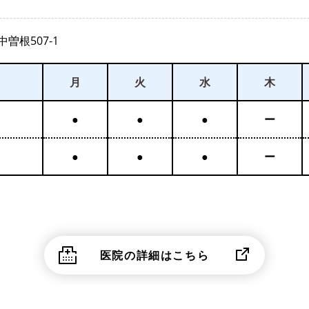
曽根507-1
月
火
水
木
●
●
●
ー
●
●
●
ー
医院の詳細はこちら