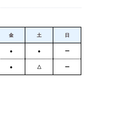
金
土
日
●
●
ー
●
△
ー