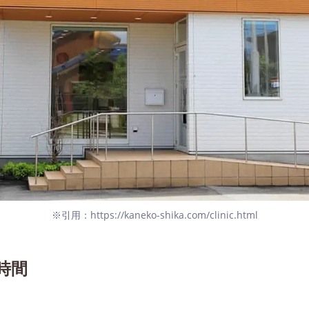
※引用：https://kaneko-shika.com/clinic.html
時間