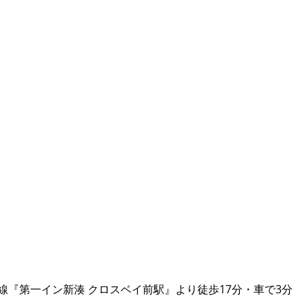
線『第一イン新湊 クロスベイ前駅』より徒歩17分・車で3分